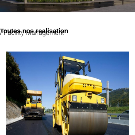
Toutes nos realisation
/ Facility Management