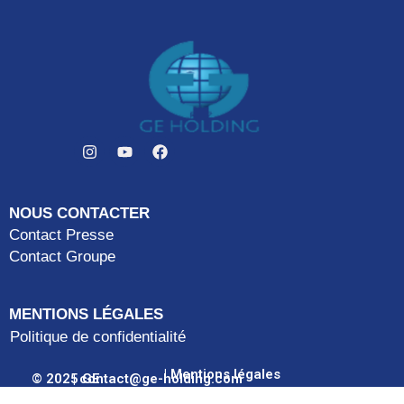
NOUS CONTACTER
Contact Presse
Contact Groupe
MENTIONS LÉGALES
Politique de confidentialité
| Mentions légales
© 2025 GE
| contact@ge-holding.com
a
HOLDING